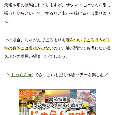
天候や畑の状態にもよりますが、サツマイモはつるを引っ
張ったからといって、するりと土から抜けるとは限りませ
ん。
その場合、しゃがんで掘るよりも
膝をついて掘るほうが中
年の身体には負担が少ない
ので、膝が汚れても構わない長
ズボンの着用が望ましいでしょう。
＼
じゃらんnet
でさつまいも掘り体験ツアーを楽しむ／