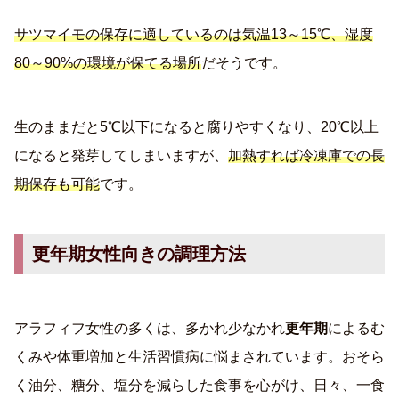
サツマイモの保存に適しているのは気温13～15℃、湿度
80～90%の環境が保てる場所
だそうです。
生のままだと5℃以下になると腐りやすくなり、20℃以上
になると発芽してしまいますが、
加熱すれば冷凍庫での長
期保存も可能
です。
更年期女性向きの調理方法
アラフィフ女性の多くは、多かれ少なかれ
更年期
によるむ
くみや体重増加と生活習慣病に悩まされています。おそら
く油分、糖分、塩分を減らした食事を心がけ、日々、一食