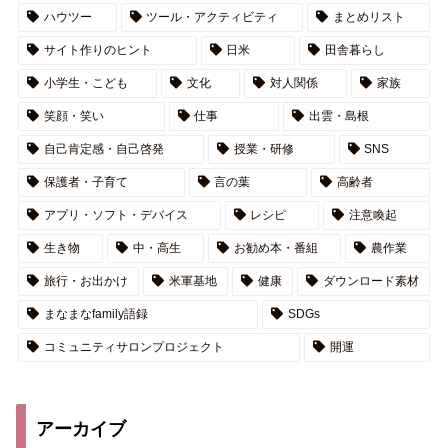
ハウツー
ツール・アクティビティ
まとめリスト
サイト作りのヒント
日米
田舎暮らし
小学生・こども
文化
対人関係
家族
笑顔・笑い
仕事
出雲・島根
自己肯定感・自己啓発
授業・研修
SNS
保護者・子育て
言の葉
高齢者
アプリ・ソフト・デバイス
レシピ
注意喚起
生き物
中・高生
お勧め本・番組
農作業
旅行・お出かけ
米軍基地
健康
ダウンロード素材
まなまなfamily語録
SDGs
コミュニティサロンプロジェクト
開運
アーカイブ