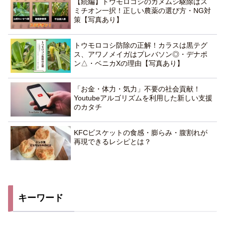
【続編】トウモロコシのカメムシ駆除はス
ミチオン一択！正しい農薬の選び方・NG対
策【写真あり】
トウモロコシ防除の正解！カラスは黒テグ
ス、アワノメイガはプレバソン◎・デナポ
ン△・ベニカXの理由【写真あり】
「お金・体力・気力」不要の社会貢献！
Youtubeアルゴリズムを利用した新しい支援
のカタチ
KFCビスケットの食感・膨らみ・腹割れが
再現できるレシピとは？
キーワード