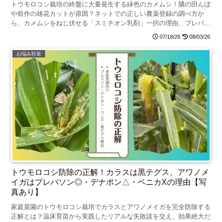
トウモロコシ栽培の終盤に大量発生する緑色のカメムシ！隣の田んぼ
や前作の雄花カットが原因？ネットでの正しい農薬登録の調べ方か
ら、カメムシをねじ伏せる「スミチオン乳剤」一択の理由、プレバソ
ンとの裏ワザW使いまで、失敗から学んだ対策を徹底解説！
07/18/26
08/03/26
お悩み対策
トウモロコシ防除の正解！カラスは黒テグス、アワノメ
イガはプレバソン◎・デナポン△・ベニカXの理由【写
真あり】
家庭菜園のトウモロコシ栽培でカラスとアワノメイガを完全防除する
正解とは？温床育苗から実践したリアルな失敗談を交え、効果絶大だ