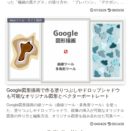
った「極細の黒テグス」の張り方や、「プレバソン」「デナポン」
「ベニカ」の農薬効果をガチ比較！写真付きで分かりやすく解説しま
07/16/26
08/03/26
す。
Webツール・サイト制作
Google図形描画で作る塗りつぶしやドロップシャドウ
も可能なオリジナル図形とベクターポートレート
Google図形描画の線ツール（曲線ツール・多角形ツール）を使っ
た、塗りつぶしやドロップシャドウ、鏡像の挿入が可能なオリジナル
図形の作り方と編集方法、オリジナル図形を組み合わせた写真ベース
のベクターポートレートの作り方を紹介します。
04/04/26
05/14/26