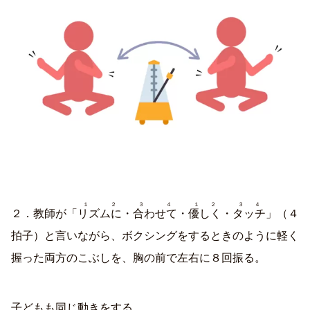
１２
３４
１２
３４
２．教師が「
リズムに
・
合わせて
・
優しく
・
タッチ
」（４
拍子）と言いながら、ボクシングをするときのように軽く
握った両方のこぶしを、胸の前で左右に８回振る。
子どもも同じ動きをする。