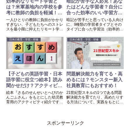
効率的なリモート学習と
暗記が苦手な人必見！あな
は？米軍基地内の学校を参
たはどんな学習者？自分に
考に教師の負担を軽減！不
合った効率のいい学習方法
登校のサポートにも！
とは？
一人ひとりの教師に負担がかかり
暗記が苦手だと思っている人向け
すぎない、子どもたちへのストレ
に、9種類の学習者タイプとその
スを最小限に抑えたリモート学習
タイプに合った学習法（効率的・
の実践・継続は不登校児のサポー
効果的に暗記をする方法）、複数
トにも役立ちます。
の学習者タイプの特徴を持つ2人
日米の教育・学習・研修
日米の教育・学習・研修
の学習方法（例）を紹介します。
【子どもの英語学習・日本
問題解決能力を育てる・高
語学習に役立つ絵本】読み
めるには？モンスター新入
聞かせだけ？アクティビテ
社員教育にもおすすめ！
ィもどうぞ！動物の名前編
絵本『さるのせんせいとへびのか
21世紀型スキルの1つである問題
んごふさん』をもとにした幼児教
解決能力を育てたり、高めたりす
育用のアクティビティ紹介です。
る方法について、実践をもとに紹
動物の名前を楽しんで覚えられま
介します。社員教育にもおすすめ
す。
です。
スポンサーリンク