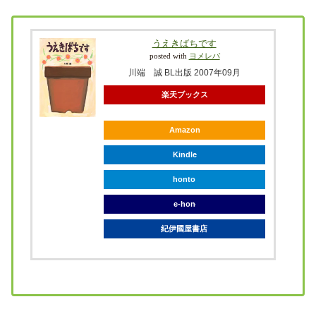
うえきばちです
posted with
ヨメレバ
川端 誠 BL出版 2007年09月
楽天ブックス
Amazon
Kindle
honto
e-hon
紀伊國屋書店