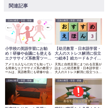
関連記事
日米の教育・学習・研修
日米の教育・学習・研修
小学校の英語学習にお勧
【幼児教育・日本語学習・
め！研修や会議にも使える
大人のストレス解消に役立
エクササイズ系教育ツール
つ絵本】絵カード＆クイズ
トップ3！
付き（天気と自然災害編）
アメリカ人ならだれでも知ってい
天気と自然災害にまつわる言葉が
る簡単なエクササイズ系の教育ツ
詰まった幼児教育・日本語学習・
ールは、英語教育にも研修や会議
大人のストレス解消に役立つユー
の気分転換・アイスブレイクにも
モア絵本の紹介です。
有効です。
日米の教育・学習・研修
日米の教育・学習・研修