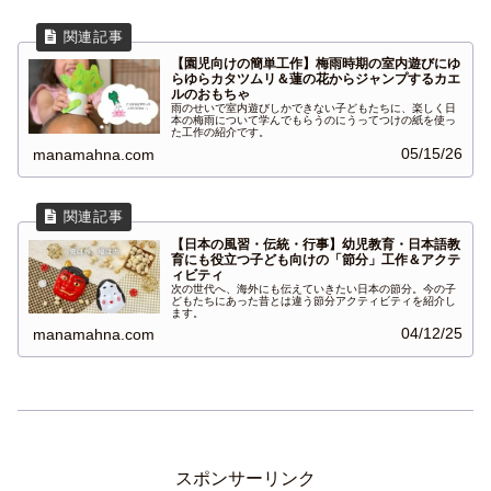
【園児向けの簡単工作】梅雨時期の室内遊びにゆ
らゆらカタツムリ＆蓮の花からジャンプするカエ
ルのおもちゃ
雨のせいで室内遊びしかできない子どもたちに、楽しく日
本の梅雨について学んでもらうのにうってつけの紙を使っ
た工作の紹介です。
05/15/26
manamahna.com
【日本の風習・伝統・行事】幼児教育・日本語教
育にも役立つ子ども向けの「節分」工作＆アクテ
ィビティ
次の世代へ、海外にも伝えていきたい日本の節分。今の子
どもたちにあった昔とは違う節分アクティビティを紹介し
ます。
04/12/25
manamahna.com
スポンサーリンク