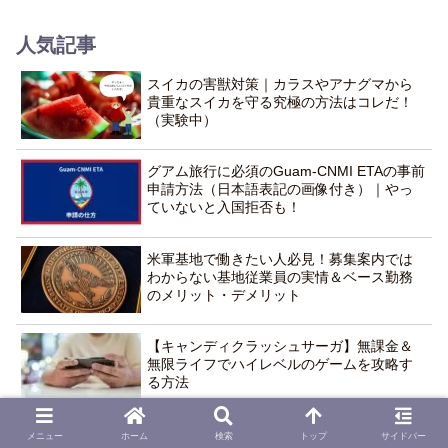
人気記事
スイカの害獣対策｜カラスやアナグマから
貴重なスイカを守る究極の方法はコレだ！
（実験中）
グアム旅行に必須のGuam-CNMI ETAの事前
申請方法（日本語表記の画像付き）｜やっ
ていないと入国拒否も！
米軍基地で働きたい人必見！募集案内では
わからない基地従業員の実情＆ベース勤務
のメリット・デメリット
【キャンディクラッシュサーガ】無課金＆
無限ライフでハイレベルのゲームを攻略す
る方法
アウトドア好きの自然派におすすめの資
メニュー
ホーム
検索
トップ
サイドバー