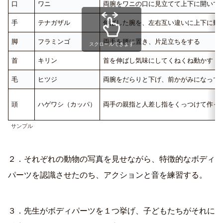
口
ワニ
両腕をワニの口に見立てて上下に開いて
手
テナガザル
伸ばした腕を、左右互い違いに上下に動
脚
フラミンゴ
両手を腰に置き、片足立ちをする
スクロールできます
首
キリン
首を伸ばし気味にしてくねくね動かす
毛
ヒツジ
両腕をだらりと下げ、前かがみになって
頭
ハゲワシ（カッパ）
両手の親指と人差し指をくっつけて作っ
サンプル
２．それぞれの動物の写真を見せながら、特徴的なボディ
パーツを認識させたのち、アクションと音を練習する。
３．先生がボディパーツを１つ挙げ、子どもたちがそれに