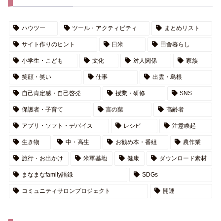
ハウツー
ツール・アクティビティ
まとめリスト
サイト作りのヒント
日米
田舎暮らし
小学生・こども
文化
対人関係
家族
笑顔・笑い
仕事
出雲・島根
自己肯定感・自己啓発
授業・研修
SNS
保護者・子育て
言の葉
高齢者
アプリ・ソフト・デバイス
レシピ
注意喚起
生き物
中・高生
お勧め本・番組
農作業
旅行・お出かけ
米軍基地
健康
ダウンロード素材
まなまなfamily語録
SDGs
コミュニティサロンプロジェクト
開運