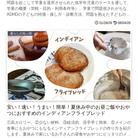
問題を起こして学童を退所させられた低学年児童のケースを通して、
学童の概要（管轄・目的・利用条件等）、学童で問題視されがちな
ADHDの子どもの特徴・接し方・診断方法、問題を抱えた子どもの預
かり拒否問題と対処法についてお話します。
01/28/26
08/04/26
暮らしの知っ得
安い！速い！うまい！簡単！夏休み中のお昼ご飯やおや
つにおすすめのインディアンフライブレッド
①高カロリー、②少ない材料、③経済的、④手早く簡単、⑤メインの
食事にもおやつにもなるインディアンフライブレッドの作り方を紹介
します。夏休みで家にいるお子さんの昼食やおやつにピッタリのメニ