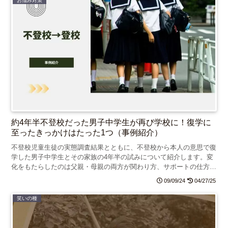
お悩み対策
約4年半不登校だった男子中学生が再び学校に！復学に
至ったきっかけはたった1つ（事例紹介）
不登校児童生徒の実態調査結果とともに、不登校から本人の意思で復
学した男子中学生とその家族の4年半の試みについて紹介します。変
化をもたらしたのは父親・母親の両方が関わり方、サポートの仕方を
変えたことでした。
09/09/24
04/27/25
笑いの種