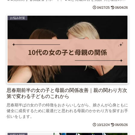
害についてお話します。
04/27/25
06/04/26
お悩み対策
思春期前半の女の子と母親の関係改善｜親の関わり方次
第で変わる子どものこれから
思春期半ばの女の子の特徴をおさらいしながら、娘さんが心身ともに
健全に成長するために最適だと思われる母親のかかわり方を探すお手
伝いをします。
10/12/24
06/05/26