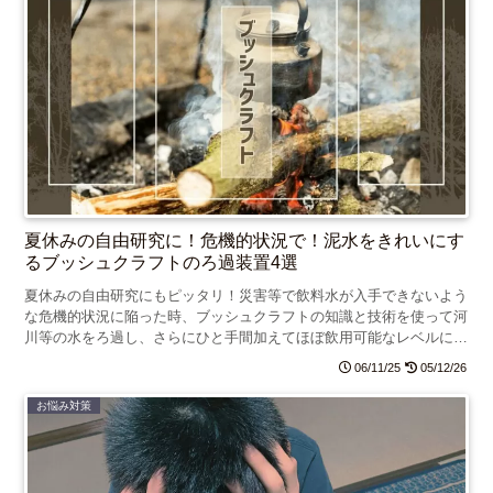
夏休みの自由研究に！危機的状況で！泥水をきれいにす
るブッシュクラフトのろ過装置4選
夏休みの自由研究にもピッタリ！災害等で飲料水が入手できないよう
な危機的状況に陥った時、ブッシュクラフトの知識と技術を使って河
川等の水をろ過し、さらにひと手間加えてほぼ飲用可能なレベルにま
で浄化する方法を紹介します。
06/11/25
05/12/26
お悩み対策