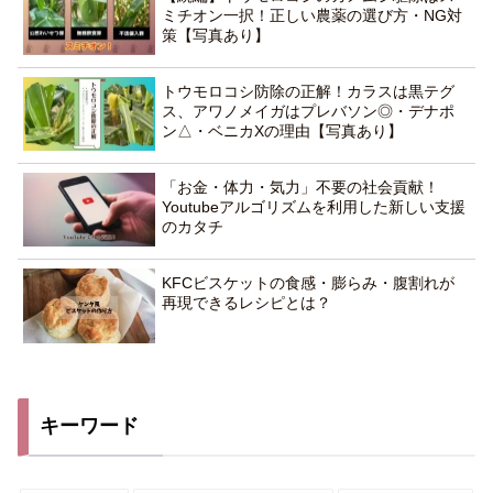
ミチオン一択！正しい農薬の選び方・NG対
策【写真あり】
トウモロコシ防除の正解！カラスは黒テグ
ス、アワノメイガはプレバソン◎・デナポ
ン△・ベニカXの理由【写真あり】
「お金・体力・気力」不要の社会貢献！
Youtubeアルゴリズムを利用した新しい支援
のカタチ
KFCビスケットの食感・膨らみ・腹割れが
再現できるレシピとは？
キーワード