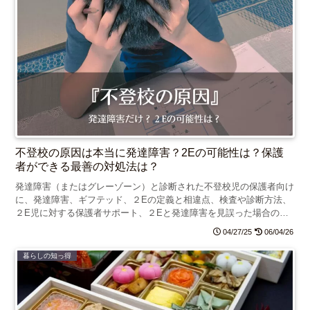
不登校の原因は本当に発達障害？2Eの可能性は？保護
者ができる最善の対処法は？
発達障害（またはグレーゾーン）と診断された不登校児の保護者向け
に、発達障害、ギフテッド、２Eの定義と相違点、検査や診断方法、
２E児に対する保護者サポート、２Eと発達障害を見誤った場合の弊
害についてお話します。
04/27/25
06/04/26
暮らしの知っ得