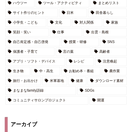
ハウツー
ツール・アクティビティ
まとめリスト
サイト作りのヒント
日米
田舎暮らし
小学生・こども
文化
対人関係
家族
笑顔・笑い
仕事
出雲・島根
自己肯定感・自己啓発
授業・研修
SNS
保護者・子育て
言の葉
高齢者
アプリ・ソフト・デバイス
レシピ
注意喚起
生き物
中・高生
お勧め本・番組
農作業
旅行・お出かけ
米軍基地
健康
ダウンロード素材
まなまなfamily語録
SDGs
コミュニティサロンプロジェクト
開運
アーカイブ