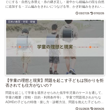
ぐにする・自然な糸替え・糸の継ぎ足し・途中から細編みの段を自然
に追加する・ゴム編みをきれいにつなげる等、かぎ針編みをきれいに
仕上げるコツと編み物の健康効果をまとめました。
03/27/26
07/02/26
日米の教育・学習・研修
【学童の理想と現実】問題を起こす子どもは預かりを拒
否されても仕方がないの？
問題を起こして学童を退所させられた低学年児童のケースを通して、
学童の概要（管轄・目的・利用条件等）、学童で問題視されがちな
ADHDの子どもの特徴・接し方・診断方法、問題を抱えた子どもの預
かり拒否問題と対処法についてお話します。
01/28/26
08/04/26