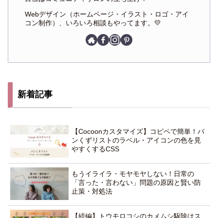
Webデザイン（ホームページ・イラスト・ロゴ・アイ
コン制作）、いろいろ相談もやってます。💛
新着記事
【Cocoonカスタマイズ】コピペで簡単！パ
ンくずリストのラベル・アイコンの色を見
やすくするCSS
もうイライラ・モヤモヤしない！日常の
「言った・言わない」問題の原因と賢い防
止策・対処法
【続編】トウモロコシのカメムシ駆除はス