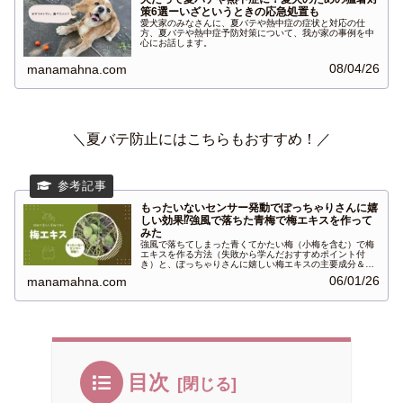
策6選ーいざというときの応急処置も
愛犬家のみなさんに、夏バテや熱中症の症状と対応の仕
方、夏バテや熱中症予防対策について、我が家の事例を中
心にお話します。
08/04/26
manamahna.com
＼夏バテ防止にはこちらもおすすめ！／
もったいないセンサー発動でぽっちゃりさんに嬉
しい効果⁉強風で落ちた青梅で梅エキスを作って
みた
強風で落ちてしまった青くてかたい梅（小梅を含む）で梅
エキスを作る方法（失敗から学んだおすすめポイント付
き）と、ぽっちゃりさんに嬉しい梅エキスの主要成分＆期
待できる効能・健康効果について紹介しています。
06/01/26
manamahna.com
目次