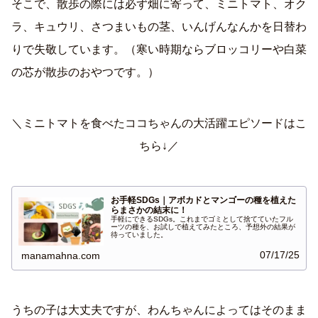
そこで、散歩の際には必ず畑に寄って、ミニトマト、オク
ラ、キュウリ、さつまいもの茎、いんげんなんかを日替わ
りで失敬しています。（寒い時期ならブロッコリーや白菜
の芯が散歩のおやつです。）
＼ミニトマトを食べたココちゃんの大活躍エピソードはこ
ちら↓／
お手軽SDGs｜アボカドとマンゴーの種を植えた
らまさかの結末に！
手軽にできるSDGs。これまでゴミとして捨てていたフル
ーツの種を、お試しで植えてみたところ、予想外の結果が
待っていました。
07/17/25
manamahna.com
うちの子は大丈夫ですが、わんちゃんによってはそのまま