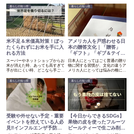
暮らしの知っ得
暮らしの知っ得
米不足＆米価高対策！ぼっ
アメリカ人を戸惑わせる日
たくられずにお米を手に入
本の贈答文化｜「贈答」
れる方法
「ギフト」「ギブ＆テイ
ク」の違い
スーパーやネットショップからお
日本人にとってはごく普通の贈り
米が消えた時、あっても高すぎて
物に関する習慣が、文化の違うア
手が出にくい時、どこなら手ごろ
メリカ人にとっては悩みの種にな
な価格のお米が手に入るか紹介し
っているかもしれません。
ます。
暮らしの知っ得
暮らしの知っ得
受験や外せない予定・重要
【今日からできるSDGs】
イベントを控えている人必
果物の皮を使ったフルーツ
見‼インフルエンザ予防薬
ピールティーで生ごみ削減
をプラスして感染予防強
＆健康増進！使える身近な