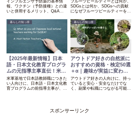
インフルエンザ予防薬の基本情
フルーツピールティーとは何か、
化！
果物は？
報、ワクチン（予防接種）との違
SDGsとは何か、SDGsへの貢献
いと併用するメリット、Q&A、
になぜフルーツピールティーを勧
入手方法、対面診療とオンライン
めるのか説明し、フルーツピール
診療のメリット・デメリット、お
ティーに使える身近な果物と、そ
暮らしの知っ得
暮らしの知っ得
すすめのフィットクリニックにつ
れぞれの成分や期待できる健康効
いて紹介します。
果について紹介します。
【2025年最新情報】日本
アウトドア好きの自然派に
語・日本文化教育プログラ
おすすめの資格・検定50選
ムの元指導主事直伝！米軍
＋α｜趣味が実益に変わる
基地内の学校で日本語を教
かも⁉（山野編）
米軍基地で日本語教師職につきた
アウトドア好きの人向けに、持っ
えるのに必要な資格・条件
い人向けに、日本語・日本文化教
ていると安心・安全なだけでな
育プログラムの前指導主事が、基
く、副業や転職につながる可能性
とは？
地内の日本語教師職の種類、小中
が高い資格・検定を、資格取得の
高の日本語教師職への応募資格や
ための条件、学習講座や試験情
条件、2025年の最新求人情報に
報、認定団体の連絡先等とともに
ついて説明します。
まとめました。
スポンサーリンク