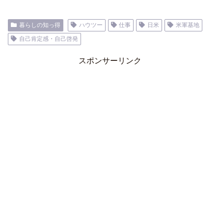
暮らしの知っ得
ハウツー
仕事
日米
米軍基地
自己肯定感・自己啓発
スポンサーリンク