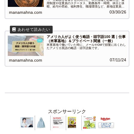
用制度や従業員のステータス、勤務条件・時間、休日と休
暇、給与や昇給、福利厚生、職場環境など、基地従業員の
実情をご紹介します。
03/30/26
manamahna.com
アメリカ人がよく使う略語・頭字語100 選｜仕事
（米軍基地）＆プライベート関連（一般）
米軍基地で働いていた時に、メールやDMで頻繁に出くわし
たアメリカ英語の略語・頭字語集です。
07/11/24
manamahna.com
スポンサーリンク