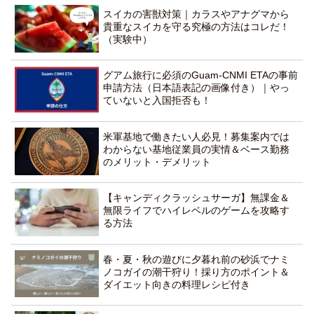
スイカの害獣対策｜カラスやアナグマから
貴重なスイカを守る究極の方法はコレだ！
（実験中）
グアム旅行に必須のGuam-CNMI ETAの事前
申請方法（日本語表記の画像付き）｜やっ
ていないと入国拒否も！
米軍基地で働きたい人必見！募集案内では
わからない基地従業員の実情＆ベース勤務
のメリット・デメリット
【キャンディクラッシュサーガ】無課金＆
無限ライフでハイレベルのゲームを攻略す
る方法
春・夏・秋の遊びに夕暮れ前の砂浜でナミ
ノコガイの潮干狩り！採り方のポイント＆
ダイエット向きの料理レシピ付き