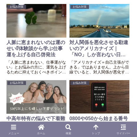
なく、能力を最大限に発揮できる
概要、見どころ、一般的な視聴方
可能性が高い夜型人間向きの職業
法に加え、タダで視聴する方法を
お悩み対策
お悩み対策
を紹介します。
紹介します。
人脈に恵まれないのは運の
対人関係を悪化させる勘違
せい⁉体験談から学ぶ仕事
いのアメリカナイズ｜
運を上げる自己啓発法
「NO」しか言わない日本
人の問題点
「人脈に恵まれない、仕事運がな
「アメリカナイズ＝自己主張がで
い」とお悩みの方に、運気を上げ
きる」ではありません。上から目
るために抑えておくべきポイント
線でいると、対人関係が悪化する
と運気が上がる可能性があるかど
ばかりです。
うかのテストをご紹介します。
お悩み対策
お悩み対策
中高年特有の悩みで下着難
0800や050から始まる番号
民になっている50代以上の
は迷惑電話？怪しい電話の
女性たちにおすすめの下着
見分け方とiPhoneと固定
メニュー
ホーム
検索
トップ
サイドバー
ブランド（検証レビュー）
電話での対処法