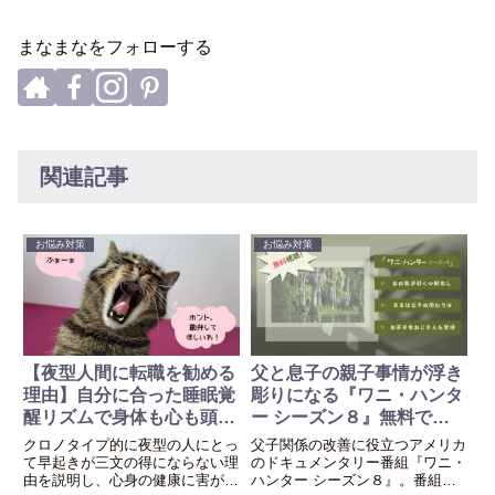
まなまなをフォローする
関連記事
お悩み対策
お悩み対策
【夜型人間に転職を勧める
父と息子の親子事情が浮き
理由】自分に合った睡眠覚
彫りになる『ワニ・ハンタ
醒リズムで身体も心も頭も
ー シーズン８』無料で見
ストレスフリーに！
るには？
クロノタイプ的に夜型の人にとっ
父子関係の改善に役立つアメリカ
て早起きが三文の得にならない理
のドキュメンタリー番組『ワニ・
由を説明し、心身の健康に害が少
ハンター シーズン８』。番組の