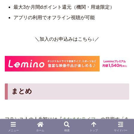
最大3か月間dポイント還元（機関・用途限定）
アプリの利用でオフライン視聴が可能
＼加入のお申込みはこちら↓／
まとめ
フランス人の人生観には『
まなまなライフ
』の目指す「あ
るがままに、我がままに」にも通じるものがあります。
メニュー
ホーム
検索
トップ
サイドバー