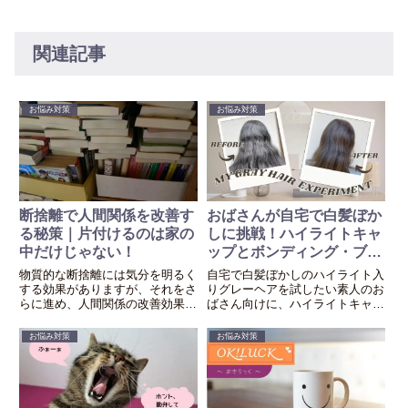
関連記事
お悩み対策
お悩み対策
断捨離で人間関係を改善す
おばさんが自宅で白髪ぼか
る秘策｜片付けるのは家の
しに挑戦！ハイライトキャ
中だけじゃない！
ップとボンディング・ブリ
ーチ＆カラーの使用体験談
物質的な断捨離には気分を明るく
自宅で白髪ぼかしのハイライト入
する効果がありますが、それをさ
りグレーヘアを試したい素人のお
らに進め、人間関係の改善効果も
ばさん向けに、ハイライトキャッ
期待できる精神的な断捨離の仕方
プとボンディングブリーチ・カラ
を紹介します。
ーの使用感、染まり具合やダメー
お悩み対策
お悩み対策
ジ具合について紹介します。