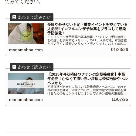
てみてください。
受験や外せない予定・重要イベントを控えている
人必見‼インフルエンザ予防薬をプラスして感染
予防強化！
インフルエンザ予防薬の基本情報、ワクチン（予防接種）
との違いと併用するメリット、Q&A、入手方法、対面診療
とオンライン診療のメリット・デメリット、おすすめのフ
ィットクリニックについて紹介します。
01/23/26
manamahna.com
【2025年帯状疱疹ワクチンの定期接種化】中高
年必見！かゆくて痛い赤い湿疹は帯状疱疹やヘル
ペスかも
初期症状があせもに似ている帯状疱疹とヘルペス。それぞ
れの症状と経過、治療について、症状の悪化や後遺症を避
けるためのセカンドオピニオンとワクチン接種の重要性に
ついて、患者目線の体験談を紹介します。
11/07/25
manamahna.com