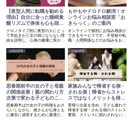
【夜型人間に転職を勧める
もやもやドロドロ解消！オ
理由】自分に合った睡眠覚
ンラインお悩み相談室「お
醒リズムで身体も心も頭も
きらっく」のご案内
ストレスフリーに！
クロノタイプ的に夜型の人にとっ
オンラインで個別にお悩み相談が
て早起きが三文の得にならない理
できるサービスです。不登校や転
由を説明し、心身の健康に害が少
職・人間関係などのお悩みをお持
なく、能力を最大限に発揮できる
ちのみなさんが笑顔になれるよう
可能性が高い夜型人間向きの職業
にお手伝いします。
お悩み対策
お悩み対策
を紹介します。
思春期前半の女の子と母親
家族みんなで帰省する側・
の関係改善｜親の関わり方
される側｜帰省からストレ
次第で変わる子どものこれ
スではなくメリットを得る
から
には？
思春期半ばの女の子の特徴をおさ
里帰り出産を含め、子ども連れで
らいしながら、娘さんが心身とも
帰省する側・される側のストレス
に健全に成長するために最適だと
要因、ストレスに煩わされないた
思われる母親のかかわり方を探す
めの対策、ストレス回避のための
お手伝いをします。
帰省ルール作り、帰省しないこと
のデメリットについて紹介しま
す。