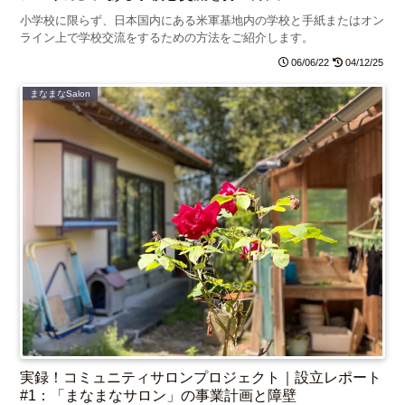
小学校に限らず、日本国内にある米軍基地内の学校と手紙またはオン
ライン上で学校交流をするための方法をご紹介します。
06/06/22
04/12/25
まなまなSalon
実録！コミュニティサロンプロジェクト｜設立レポート
#1：「まなまなサロン」の事業計画と障壁