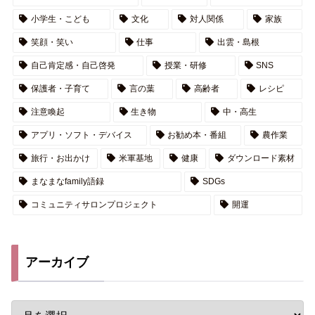
小学生・こども
文化
対人関係
家族
笑顔・笑い
仕事
出雲・島根
自己肯定感・自己啓発
授業・研修
SNS
保護者・子育て
言の葉
高齢者
レシピ
注意喚起
生き物
中・高生
アプリ・ソフト・デバイス
お勧め本・番組
農作業
旅行・お出かけ
米軍基地
健康
ダウンロード素材
まなまなfamily語録
SDGs
コミュニティサロンプロジェクト
開運
アーカイブ