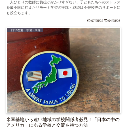
一人ひとりの教師に負担がかかりすぎない、子どもたちへのストレス
を最小限に抑えたリモート学習の実践・継続は不登校児のサポートに
も役立ちます。
07/25/22
04/28/26
日米の教育・学習・研修
米軍基地から遠い地域の学校関係者必見！「日本の中の
アメリカ」にある学校と交流を持つ方法