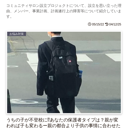
コミュニティサロン設立プロジェクトについて、設立を思い立った理
由、メンバー、事業計画、計画遂行上の障害等について紹介していま
す。
05/15/22
04/12/25
お悩み対策
うちの子が不登校に⁉あなたの保護者タイプは？親が変
われば子も変わるー親の都合より子供の事情に合わせた