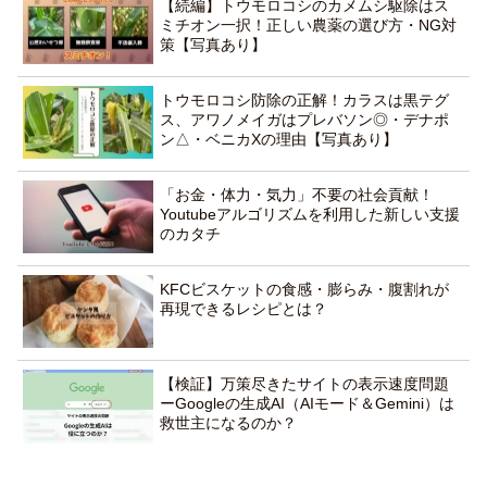
【続編】トウモロコシのカメムシ駆除はス
ミチオン一択！正しい農薬の選び方・NG対
策【写真あり】
トウモロコシ防除の正解！カラスは黒テグ
ス、アワノメイガはプレバソン◎・デナポ
ン△・ベニカXの理由【写真あり】
「お金・体力・気力」不要の社会貢献！
Youtubeアルゴリズムを利用した新しい支援
のカタチ
KFCビスケットの食感・膨らみ・腹割れが
再現できるレシピとは？
【検証】万策尽きたサイトの表示速度問題
ーGoogleの生成AI（AIモード＆Gemini）は
救世主になるのか？