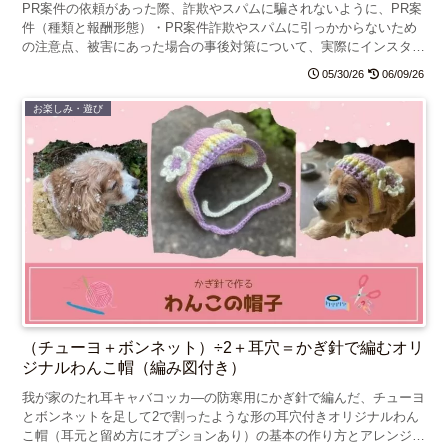
PR案件の依頼があった際、詐欺やスパムに騙されないように、PR案
件（種類と報酬形態）・PR案件詐欺やスパムに引っかからないため
の注意点、被害にあった場合の事後対策について、実際にインスタグ
ラムに届いた怪しいスカウトDMを例に挙げて紹介します。
05/30/26
06/09/26
お楽しみ・遊び
（チューヨ＋ボンネット）÷2＋耳穴＝かぎ針で編むオリ
ジナルわんこ帽（編み図付き）
我が家のたれ耳キャバコッカ―の防寒用にかぎ針で編んだ、チューヨ
とボンネットを足して2で割ったような形の耳穴付きオリジナルわん
こ帽（耳元と留め方にオプションあり）の基本の作り方とアレンジ例