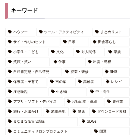
キーワード
ハウツー
ツール・アクティビティ
まとめリスト
サイト作りのヒント
日米
田舎暮らし
小学生・こども
文化
対人関係
家族
笑顔・笑い
仕事
出雲・島根
自己肯定感・自己啓発
授業・研修
SNS
保護者・子育て
言の葉
高齢者
レシピ
注意喚起
生き物
中・高生
アプリ・ソフト・デバイス
お勧め本・番組
農作業
旅行・お出かけ
米軍基地
健康
ダウンロード素材
まなまなfamily語録
SDGs
コミュニティサロンプロジェクト
開運