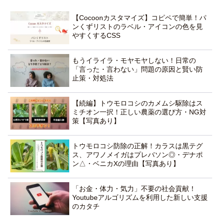
【Cocoonカスタマイズ】コピペで簡単！パ
ンくずリストのラベル・アイコンの色を見
やすくするCSS
もうイライラ・モヤモヤしない！日常の
「言った・言わない」問題の原因と賢い防
止策・対処法
【続編】トウモロコシのカメムシ駆除はス
ミチオン一択！正しい農薬の選び方・NG対
策【写真あり】
トウモロコシ防除の正解！カラスは黒テグ
ス、アワノメイガはプレバソン◎・デナポ
ン△・ベニカXの理由【写真あり】
「お金・体力・気力」不要の社会貢献！
Youtubeアルゴリズムを利用した新しい支援
のカタチ