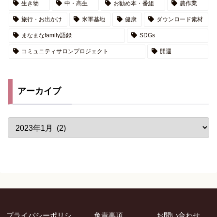
生き物
中・高生
お勧め本・番組
農作業
旅行・お出かけ
米軍基地
健康
ダウンロード素材
まなまなfamily語録
SDGs
コミュニティサロンプロジェクト
開運
アーカイブ
プライバシーポリシ
免責事項
お問い合わせ