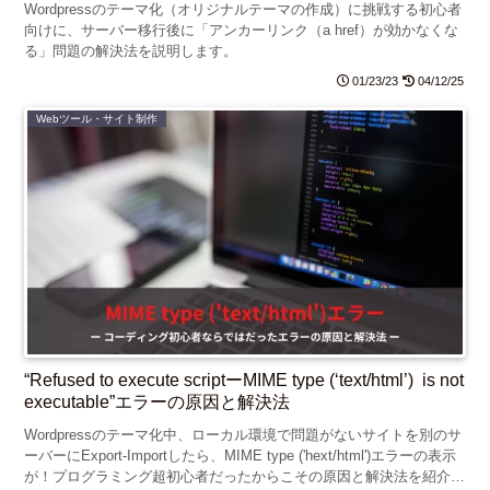
Wordpressのテーマ化（オリジナルテーマの作成）に挑戦する初心者
向けに、サーバー移行後に「アンカーリンク（a href）が効かなくな
る」問題の解決法を説明します。
01/23/23
04/12/25
Webツール・サイト制作
“Refused to execute scriptーMIME type (‘text/html’) is not
executable”エラーの原因と解決法
Wordpressのテーマ化中、ローカル環境で問題がないサイトを別のサ
ーバーにExport-Importしたら、MIME type ('hext/html')エラーの表示
が！プログラミング超初心者だったからこその原因と解決法を紹介し