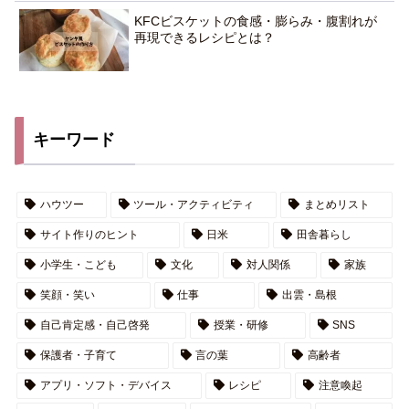
KFCビスケットの食感・膨らみ・腹割れが
再現できるレシピとは？
キーワード
ハウツー
ツール・アクティビティ
まとめリスト
サイト作りのヒント
日米
田舎暮らし
小学生・こども
文化
対人関係
家族
笑顔・笑い
仕事
出雲・島根
自己肯定感・自己啓発
授業・研修
SNS
保護者・子育て
言の葉
高齢者
アプリ・ソフト・デバイス
レシピ
注意喚起