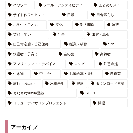
ハウツー
ツール・アクティビティ
まとめリスト
サイト作りのヒント
日米
田舎暮らし
小学生・こども
文化
対人関係
家族
笑顔・笑い
仕事
出雲・島根
自己肯定感・自己啓発
授業・研修
SNS
保護者・子育て
言の葉
高齢者
アプリ・ソフト・デバイス
レシピ
注意喚起
生き物
中・高生
お勧め本・番組
農作業
旅行・お出かけ
米軍基地
健康
ダウンロード素材
まなまなfamily語録
SDGs
コミュニティサロンプロジェクト
開運
アーカイブ