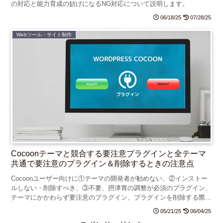
の対応と能力育成の妨げになるNG対応について説明します。
06/18/25
07/28/25
Webツール・サイト制作
Cocoonテーマと競合する要注意プラグインと全テーマ
共通で要注意のプラグイン＆削除するときの注意点
Cocoonユーザー向けに①テーマの開発者が勧めない、②インストー
ルしない・削除すべき、③不要、摂津胃の調整が必須のプラグイン、
テーマにかかわらず要注意のプラグイン、プラグインを削除する際の
注意点を説明しています。
05/21/25
06/04/25