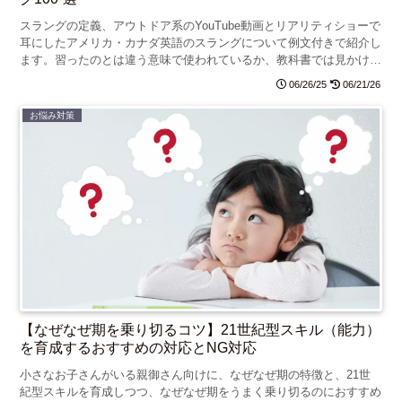
スラングの定義、アウトドア系のYouTube動画とリアリティショーで
耳にしたアメリカ・カナダ英語のスラングについて例文付きで紹介し
ます。習ったのとは違う意味で使われているか、教科書では見かけな
い、主に1語で状態や状況を表す60個の言葉を集めました。
06/26/25
06/21/26
お悩み対策
【なぜなぜ期を乗り切るコツ】21世紀型スキル（能力）
を育成するおすすめの対応とNG対応
小さなお子さんがいる親御さん向けに、なぜなぜ期の特徴と、21世
紀型スキルを育成しつつ、なぜなぜ期をうまく乗り切るのにおすすめ