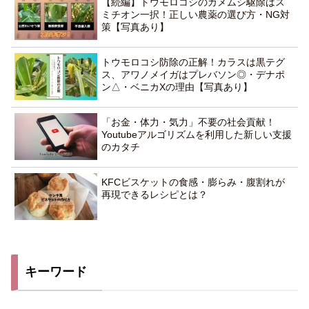
【続編】トウモロコシのカメムシ駆除はス
ミチオン一択！正しい農薬の選び方・NG対
策【写真あり】
トウモロコシ防除の正解！カラスは黒テグ
ス、アワノメイガはプレバソン◎・デナポ
ン△・ベニカXの理由【写真あり】
「お金・体力・気力」不要の社会貢献！
Youtubeアルゴリズムを利用した新しい支援
のカタチ
KFCビスケットの食感・膨らみ・腹割れが
再現できるレシピとは？
キーワード