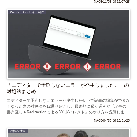
05/11/25
11/07/25
Webツール・サイト制作
「エディターで予期しないエラーが発生しました。」の
対処法まとめ
エディターで予期しないエラーが発生したせいで記事の編集ができな
くなった際の対処法を12通り紹介し、最終的に私が選んだ「記事の
書き直し＋Redirectionによる301ダイレクト」のやり方を説明しま
す。
05/04/25
10/31/25
お悩み対策