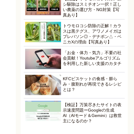
シ駆除はスミチオン一択！正し
い農薬の選び方・NG対策【写
真あり】
トウモロコシ防除の正解！カラ
スは黒テグス、アワノメイガは
プレバソン◎・デナポン△・ベ
ニカXの理由【写真あり】
「お金・体力・気力」不要の社
会貢献！Youtubeアルゴリズム
を利用した新しい支援のカタチ
KFCビスケットの食感・膨ら
み・腹割れが再現できるレシピ
とは？
【検証】万策尽きたサイトの表
示速度問題ーGoogleの生成
AI（AIモード＆Gemini）は救世
主になるのか？