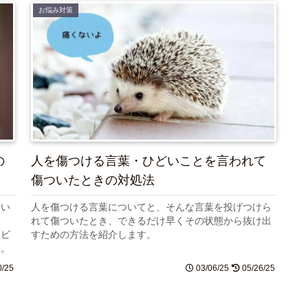
お悩み対策
の
人を傷つける言葉・ひどいことを言われて
傷ついたときの対処法
てい
人を傷つける言葉についてと、そんな言葉を投げつけら
と
れて傷ついたとき、できるだけ早くその状態から抜け出
ィビ
すための方法を紹介します。
す。
0/25
03/06/25
05/26/25