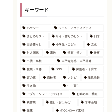
キーワード
ハウツー
ツール・アクティビティ
まとめリスト
サイト作りのヒント
日米
田舎暮らし
小学生・こども
文化
対人関係
家族
笑顔・笑い
仕事
出雲・島根
自己肯定感・自己啓発
授業・研修
SNS
保護者・子育て
言の葉
高齢者
レシピ
注意喚起
生き物
中・高生
アプリ・ソフト・デバイス
お勧め本・番組
農作業
旅行・お出かけ
米軍基地
健康
ダウンロード素材