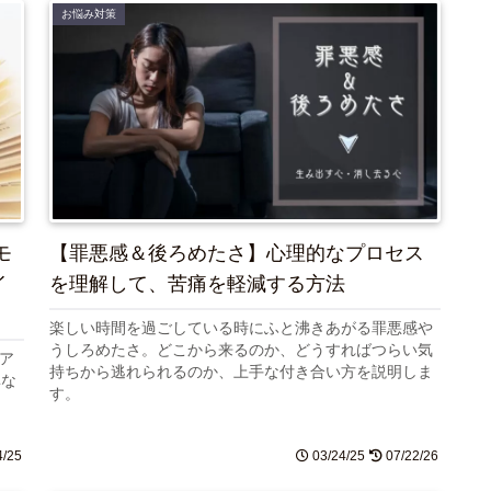
お悩み対策
モ
【罪悪感＆後ろめたさ】心理的なプロセス
イ
を理解して、苦痛を軽減する方法
楽しい時間を過ごしている時にふと沸きあがる罪悪感や
うしろめたさ。どこから来るのか、どうすればつらい気
ア
持ちから逃れられるのか、上手な付き合い方を説明しま
異な
す。
ま
4/25
03/24/25
07/22/26