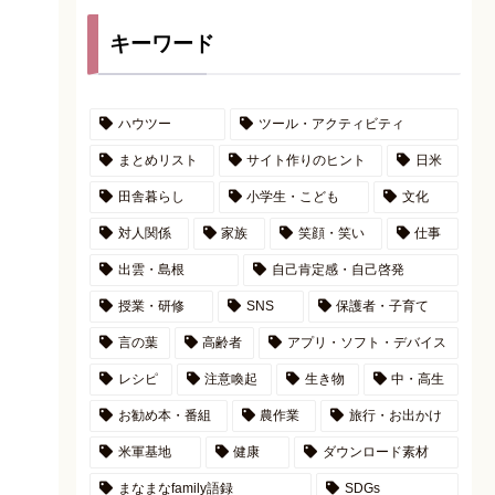
キーワード
ハウツー
ツール・アクティビティ
まとめリスト
サイト作りのヒント
日米
田舎暮らし
小学生・こども
文化
対人関係
家族
笑顔・笑い
仕事
出雲・島根
自己肯定感・自己啓発
授業・研修
SNS
保護者・子育て
言の葉
高齢者
アプリ・ソフト・デバイス
レシピ
注意喚起
生き物
中・高生
お勧め本・番組
農作業
旅行・お出かけ
米軍基地
健康
ダウンロード素材
まなまなfamily語録
SDGs